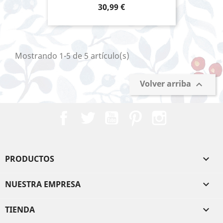
Precio
30,99 €
Mostrando 1-5 de 5 artículo(s)
Volver arriba

Facebook
Twitter
YouTube
Pinterest
Instagram
PRODUCTOS

NUESTRA EMPRESA

TIENDA
