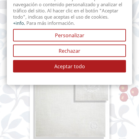
navegación o contenido personalizado y analizar el
tráfico del sitio. Al hacer clic en el botón "Aceptar
todo", indicas que aceptas el uso de cookies.
+info.
Para más información.
Personalizar
MANTEL HILO VAINICA...
Precio
24,38 €
Rechazar
Aceptar todo