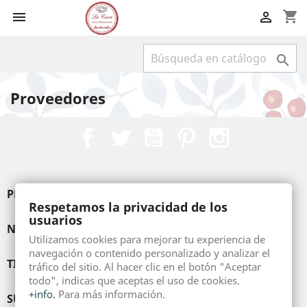
shopping_cart



Proveedores
Facebook
Twitter
YouTube
Pinterest
Instagram
PRODUCTOS

Respetamos la privacidad de los
usuarios
NUESTRA EMPRESA

Utilizamos cookies para mejorar tu experiencia de
navegación o contenido personalizado y analizar el
TIENDA

tráfico del sitio. Al hacer clic en el botón "Aceptar
todo", indicas que aceptas el uso de cookies.
+info.
Para más información.
SU CUENTA
