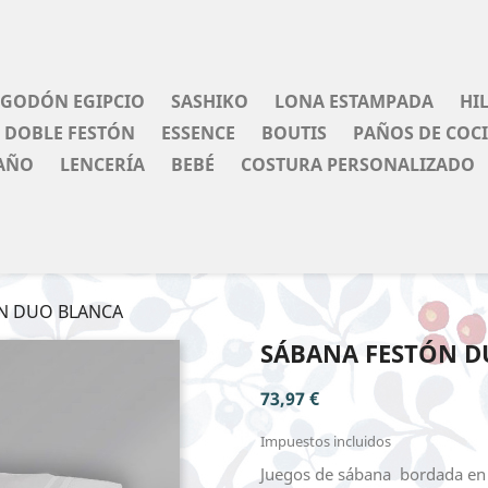
LGODÓN EGIPCIO
SASHIKO
LONA ESTAMPADA
HI
DOBLE FESTÓN
ESSENCE
BOUTIS
PAÑOS DE COC
AÑO
LENCERÍA
BEBÉ
COSTURA PERSONALIZADO
N DUO BLANCA
SÁBANA FESTÓN D
73,97 €
Impuestos incluidos
Juegos de sábana bordada en 