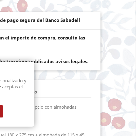
de pago segura del Banco Sabadell
ún el importe de compra, consulta las
os terminos publicados avisos legales.
rsonalizado y
e aceptas el
les del producto
a en algodón egipcio con almohadas
años.
años.
ual 180 x 275 cm + almohada de 115 x 45