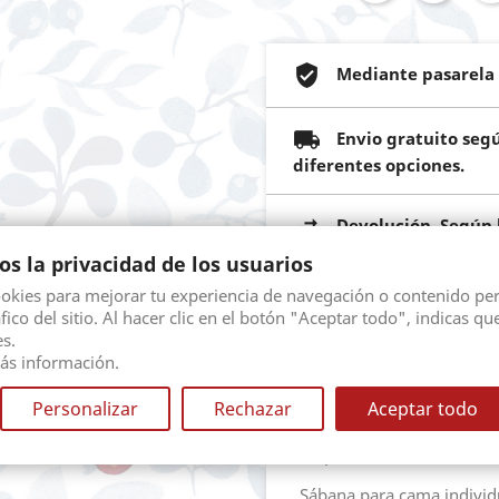
Mediante pasarela 
Envio gratuito seg
diferentes opciones.
Devolución. Según l
s la privacidad de los usuarios
ookies para mejorar tu experiencia de navegación o contenido pe
áfico del sitio. Al hacer clic en el botón "Aceptar todo", indicas qu
Descripción
Detal
s.
ás información.
Juegos de sábana bordad
Personalizar
Rechazar
Aceptar todo
disponible en en tres tam
Disponible en en tres tam
Sábana para cama individ