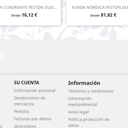
Vista rápida
Vista rápida


ÍN CUADRANTE FESTÓN DUO...
FUNDA NÓRDICA FESTON DUO
Precio
Precio
16,12 €
81,82 €
Desde
Desde
erest
Instagram
SU CUENTA
Información
Información personal
Términos y condiciones
Devoluciones de
Información
mercancía
mediambiental
Pedidos
Aviso legal
Facturas por abono
Política protección de
datos
os
Direcciones