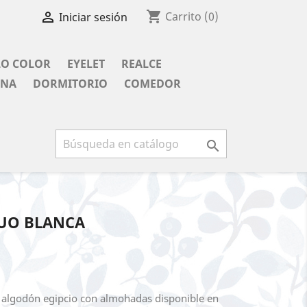
shopping_cart

Carrito
(0)
Iniciar sesión
LO COLOR
EYELET
REALCE
INA
DORMITORIO
COMEDOR

UO BLANCA
algodón egipcio con almohadas disponible en