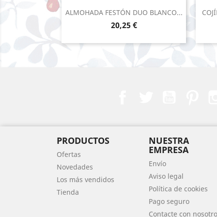
Vista rápida

ALMOHADA FESTÓN DUO BLANCO...
COJ
Precio
20,25 €
Facebook
Twitter
YouTube
Pint
PRODUCTOS
NUESTRA
EMPRESA
Ofertas
Envío
Novedades
Aviso legal
Los más vendidos
Política de cookies
Tienda
Pago seguro
Contacte con nosotr