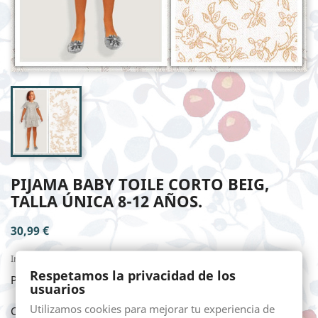
PIJAMA BABY TOILE CORTO BEIG,
TALLA ÚNICA 8-12 AÑOS.
30,99 €
Impuestos incluidos
Respetamos la privacidad de los
PIJAMA BABY TOILE CORTO BEIG, TALLA ÚNICA 8-12 años.
usuarios
Utilizamos cookies para mejorar tu experiencia de
Cantidad