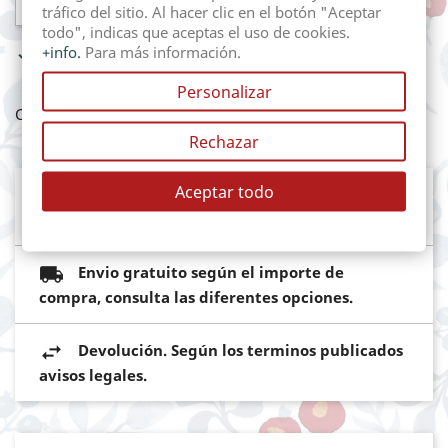

AÑADIR AL CARRITO
tráfico del sitio. Al hacer clic en el botón "Aceptar
todo", indicas que aceptas el uso de cookies.
+info.
Para más información.

In Stock
Personalizar
Compartir
Rechazar
Aceptar todo
Mediante pasarela de pago segura del
Banco Sabadell
Envio gratuito según el importe de
compra, consulta las diferentes opciones.
Devolución. Según los terminos publicados
avisos legales.