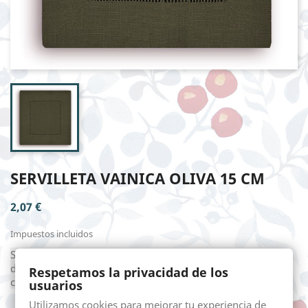
SERVILLETA VAINICA OLIVA 15 CM
2,07 €
Impuestos incluidos
Servilleta de aperitivo en 60% lino 20% viscosa con vainicas
dobles hechas a mano. La medida aproximada de 15 X 15
Respetamos la privacidad de los
cm.
usuarios
Utilizamos cookies para mejorar tu experiencia de