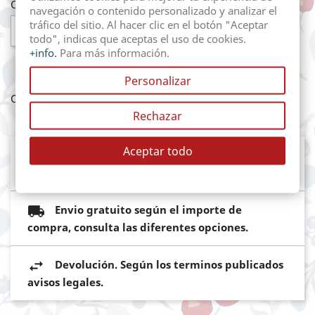
Cantidad
navegación o contenido personalizado y analizar el
tráfico del sitio. Al hacer clic en el botón "Aceptar

AÑADIR AL CARRITO
todo", indicas que aceptas el uso de cookies.
+info.
Para más información.
Personalizar
Compartir
Rechazar
Aceptar todo
Mediante pasarela de pago segura del
Banco Sabadell
Envio gratuito según el importe de
compra, consulta las diferentes opciones.
Devolución. Según los terminos publicados
avisos legales.