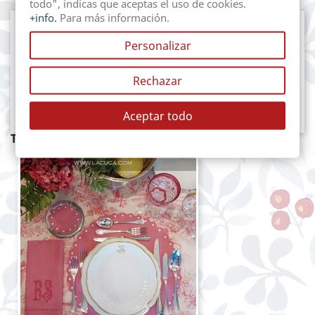
todo", indicas que aceptas el uso de cookies.
+info.
Para más información.
Descripción
Detalles del producto
Personalizar
Servilleta en 60% lino 20% viscosa con vainicas
Rechazar
dobles hechas a mano. Tamaño aproximado 45 x 45
cm.
Aceptar todo
TAMBIÉN PODRÍA INTERESARLE