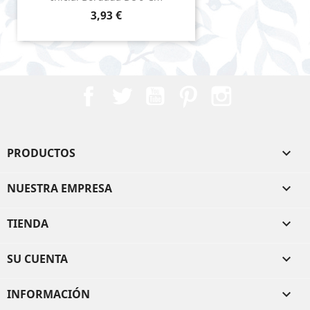
Precio
3,93 €
Facebook
Twitter
YouTube
Pinterest
Instagram
PRODUCTOS

NUESTRA EMPRESA

TIENDA

SU CUENTA

INFORMACIÓN
