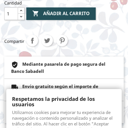
Cantidad

AÑADIR AL CARRITO
Compartir
Mediante pasarela de pago segura del
Banco Sabadell
Envio gratuito según el importe de
compra, consulta las diferentes opciones.
Respetamos la privacidad de los
usuarios
Devolución. Según los terminos publicados
Utilizamos cookies para mejorar tu experiencia de
avisos legales.
navegación o contenido personalizado y analizar el
tráfico del sitio. Al hacer clic en el botón "Aceptar