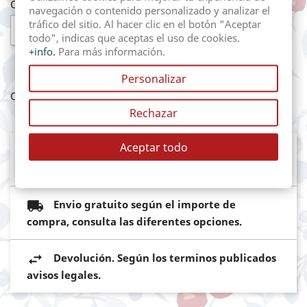
Cantidad
navegación o contenido personalizado y analizar el
tráfico del sitio. Al hacer clic en el botón "Aceptar

AÑADIR AL CARRITO
todo", indicas que aceptas el uso de cookies.
+info.
Para más información.
Personalizar
Compartir
Rechazar
Aceptar todo
Mediante pasarela de pago segura del
Banco Sabadell
Envio gratuito según el importe de
compra, consulta las diferentes opciones.
Devolución. Según los terminos publicados
avisos legales.