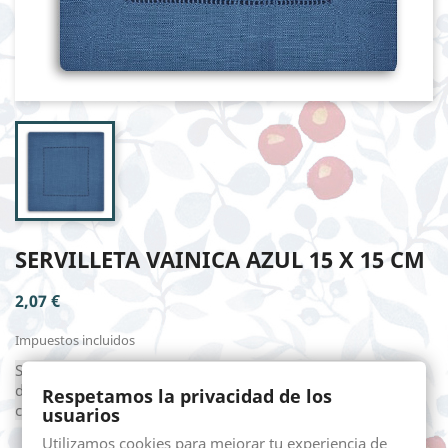
SERVILLETA VAINICA AZUL 15 X 15 CM
2,07 €
Impuestos incluidos
Servilleta de aperitivo en 60% lino 20% viscosa con vainicas
dobles hechas a mano. La medida aproximada de 15 X 15
Respetamos la privacidad de los
cm.
usuarios
Utilizamos cookies para mejorar tu experiencia de