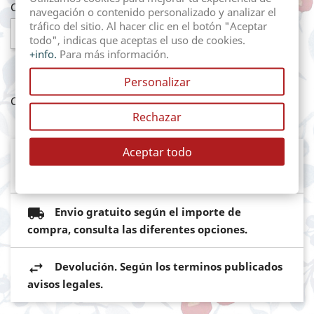
Cantidad
navegación o contenido personalizado y analizar el
tráfico del sitio. Al hacer clic en el botón "Aceptar

AÑADIR AL CARRITO
todo", indicas que aceptas el uso de cookies.
+info.
Para más información.
Personalizar
Compartir
Rechazar
Aceptar todo
Mediante pasarela de pago segura del
Banco Sabadell
Envio gratuito según el importe de
compra, consulta las diferentes opciones.
Devolución. Según los terminos publicados
avisos legales.