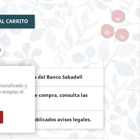
AL CARRITO
de pago segura del Banco Sabadell
rsonalizado y
e aceptas el
ún el importe de compra, consulta las
os terminos publicados avisos legales.