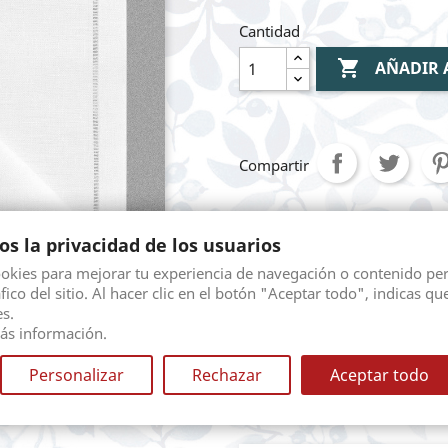
Cantidad

AÑADIR 
Compartir
s la privacidad de los usuarios
Mediante pasarela 
ookies para mejorar tu experiencia de navegación o contenido pe
áfico del sitio. Al hacer clic en el botón "Aceptar todo", indicas qu
Envio gratuito seg
s.
diferentes opciones.
ás información.
Personalizar
Rechazar
Aceptar todo
Devolución. Según l