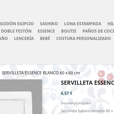
LGODÓN EGIPCIO
SASHIKO
LONA ESTAMPADA
HI
DOBLE FESTÓN
ESSENCE
BOUTIS
PAÑOS DE COC
AÑO
LENCERÍA
BEBÉ
COSTURA PERSONALIZADO
SERVILLETA `ESSENCE BLANCO 60 x 60 cm
SERVILLETA `ESSEN
6,57 €
Impuestos incluidos
Servilleta babero tamaño 60 