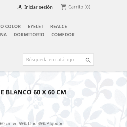
shopping_cart

Carrito
(0)
Iniciar sesión
LO COLOR
EYELET
REALCE
INA
DORMITORIO
COMEDOR

CE BLANCO 60 X 60 CM
x 60 cm en 55% LIno 45% Algodón.