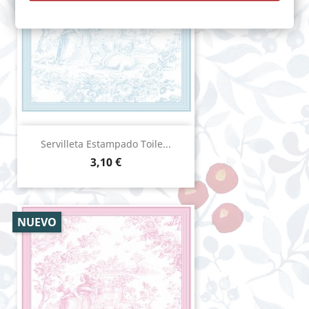
Servilleta Estampado Toile...
Precio
3,10 €
NUEVO