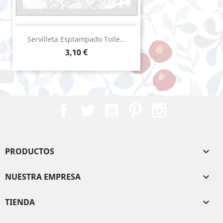
Servilleta Esptampado Toile...
Precio
3,10 €
Facebook
Twitter
YouTube
Pinterest
Instagram
PRODUCTOS

NUESTRA EMPRESA

TIENDA
