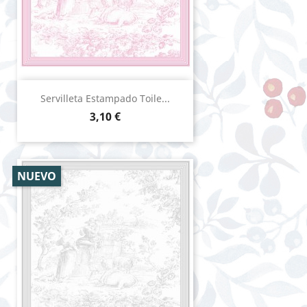
Servilleta Estampado Toile...
Precio
3,10 €
NUEVO