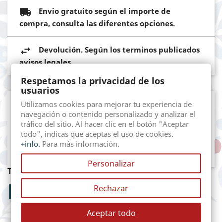
Envio gratuito según el importe de
compra, consulta las diferentes opciones.
Devolución. Según los terminos publicados
avisos legales.
Respetamos la privacidad de los
usuarios
Utilizamos cookies para mejorar tu experiencia de
Descripción
Detalles del producto
navegación o contenido personalizado y analizar el
tráfico del sitio. Al hacer clic en el botón "Aceptar
todo", indicas que aceptas el uso de cookies.
Mantelería en lona de algodón 100%. Estampado en
+info.
Para más información.
Toile de Jouy.
Personalizar
TAMBIÉN PODRÍA INTERESARLE
Rechazar
NUEVO
Aceptar todo