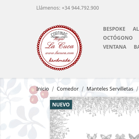
Llámenos:
+34 944.792.900
BESPOKE
A
OCTÓGONO
VENTANA
B
Inicio
Comedor
Manteles Servilletas
NUEVO