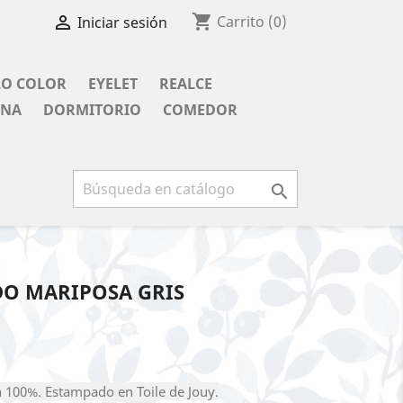
shopping_cart

Carrito
(0)
Iniciar sesión
LO COLOR
EYELET
REALCE
INA
DORMITORIO
COMEDOR

O MARIPOSA GRIS
 100%. Estampado en Toile de Jouy.