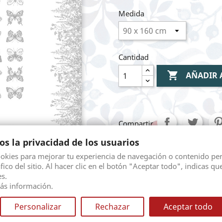
Medida
Cantidad

AÑADIR 
Compartir
s la privacidad de los usuarios
ookies para mejorar tu experiencia de navegación o contenido pe
Mediante pasarela 
áfico del sitio. Al hacer clic en el botón "Aceptar todo", indicas qu
s.
ás información.
Envio gratuito seg
diferentes opciones.
Personalizar
Rechazar
Aceptar todo