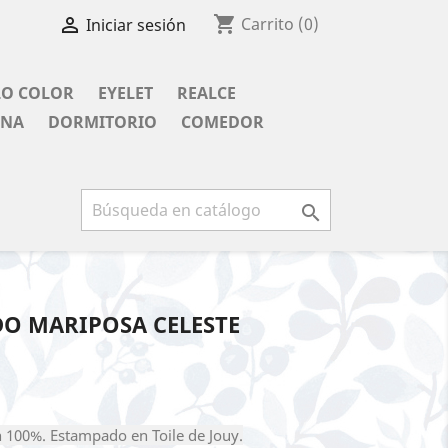
shopping_cart

Carrito
(0)
Iniciar sesión
LO COLOR
EYELET
REALCE
INA
DORMITORIO
COMEDOR

O MARIPOSA CELESTE
 100%. Estampado en Toile de Jouy.