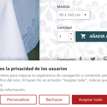
Medida
Cantidad

AÑADIR 
Compartir
s la privacidad de los usuarios
ookies para mejorar tu experiencia de navegación o contenido pe
Mediante pasarela 
áfico del sitio. Al hacer clic en el botón "Aceptar todo", indicas qu
s.
ás información.

Envio gratuito seg
diferentes opciones.
Personalizar
Rechazar
Aceptar todo