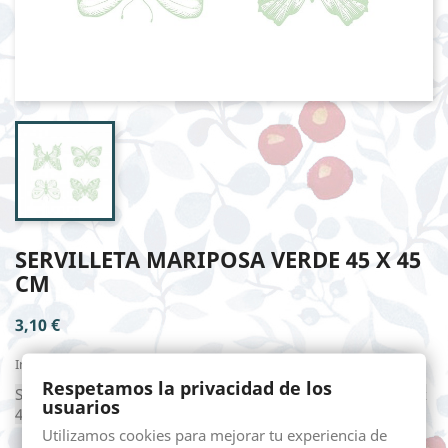
SERVILLETA MARIPOSA VERDE 45 X 45
CM
3,10 €
Impuestos incluidos
Respetamos la privacidad de los
Servilleta en lona estampada de algodón 100%, medida 45 x
usuarios
45 cm.
Utilizamos cookies para mejorar tu experiencia de