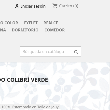
shopping_cart

Carrito
(0)
Iniciar sesión
LO COLOR
EYELET
REALCE
INA
DORMITORIO
COMEDOR

O COLIBRÍ VERDE
 100%. Estampado en Toile de Jouy.