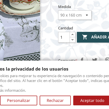
Medida
Cantidad

AÑADIR 
Compartir
s la privacidad de los usuarios
ookies para mejorar tu experiencia de navegación o contenido pe
Mediante pasarela 
áfico del sitio. Al hacer clic en el botón "Aceptar todo", indicas qu
s.
ás información.
Envio gratuito seg
Personalizar
Rechazar
diferentes opciones.
Aceptar todo