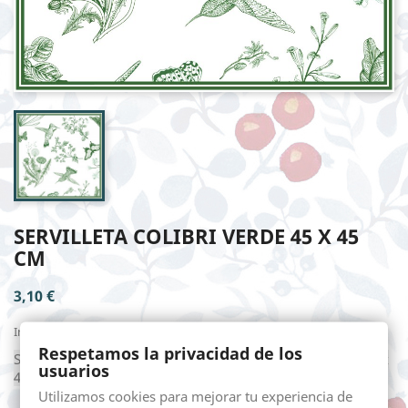
SERVILLETA COLIBRI VERDE 45 X 45
CM
3,10 €
Impuestos incluidos
Respetamos la privacidad de los
Servilleta en lona estampada de algodón 100%, medida 45 x
usuarios
45 cm.
Utilizamos cookies para mejorar tu experiencia de