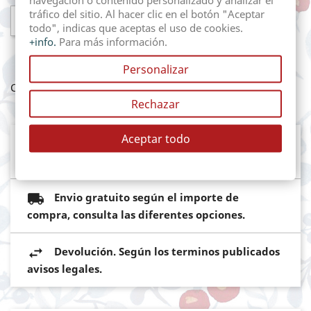
tráfico del sitio. Al hacer clic en el botón "Aceptar

AÑADIR AL CARRITO
todo", indicas que aceptas el uso de cookies.
+info.
Para más información.
Personalizar
Compartir
Rechazar
Aceptar todo
Mediante pasarela de pago segura del
Banco Sabadell
Envio gratuito según el importe de
compra, consulta las diferentes opciones.
Devolución. Según los terminos publicados
avisos legales.