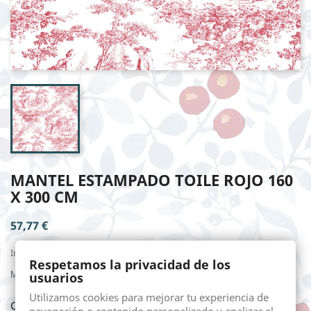
MANTEL ESTAMPADO TOILE ROJO 160
X 300 CM
57,77 €
Impuestos incluidos
Respetamos la privacidad de los
usuarios
Mantelería en lona de algodón 100%. Estampado en Toile de Jouy.
Utilizamos cookies para mejorar tu experiencia de
Cantidad
navegación o contenido personalizado y analizar el