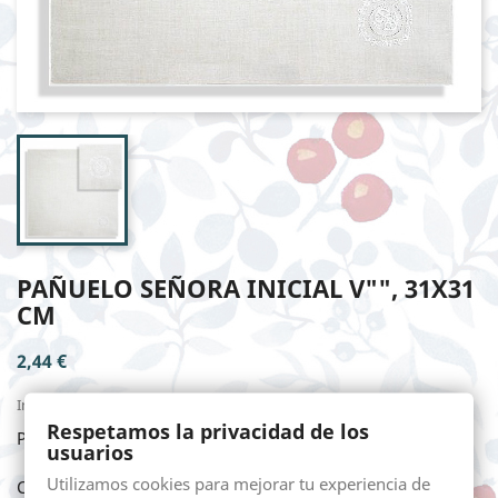
PAÑUELO SEÑORA INICIAL V"", 31X31
CM
2,44 €
Impuestos incluidos
Respetamos la privacidad de los
PAÑUELO SEÑORA INICIAL V"", 31X31 cm
usuarios
Utilizamos cookies para mejorar tu experiencia de
Cantidad