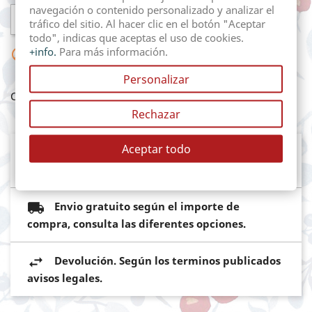
navegación o contenido personalizado y analizar el

AÑADIR AL CARRITO
tráfico del sitio. Al hacer clic en el botón "Aceptar
todo", indicas que aceptas el uso de cookies.
+info.
Para más información.

No hay suficientes productos en stock
Personalizar
Compartir
Rechazar
Aceptar todo
Mediante pasarela de pago segura del
Banco Sabadell
Envio gratuito según el importe de
compra, consulta las diferentes opciones.
Devolución. Según los terminos publicados
avisos legales.