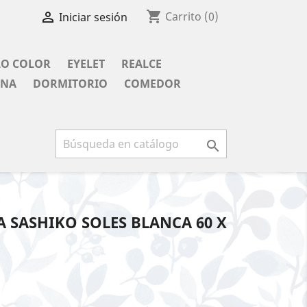
shopping_cart

Carrito
(0)
Iniciar sesión
LO COLOR
EYELET
REALCE
INA
DORMITORIO
COMEDOR

 SASHIKO SOLES BLANCA 60 X