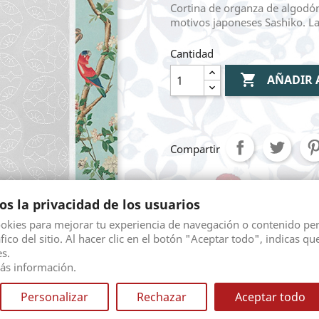
Cortina de organza de algodón
motivos japoneses Sashiko. L
Cantidad

AÑADIR 
Compartir
s la privacidad de los usuarios
Mediante pasarela 
ookies para mejorar tu experiencia de navegación o contenido pe
áfico del sitio. Al hacer clic en el botón "Aceptar todo", indicas qu
Envio gratuito seg
s.
diferentes opciones.
ás información.
Personalizar
Rechazar
Aceptar todo
Devolución. Según l