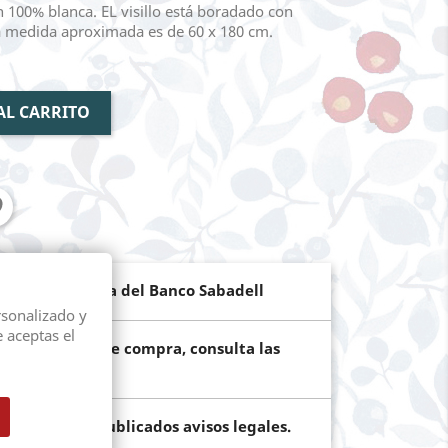
 100% blanca. EL visillo está boradado con
a medida aproximada es de 60 x 180 cm.
AL CARRITO
de pago segura del Banco Sabadell
rsonalizado y
e aceptas el
ún el importe de compra, consulta las
os terminos publicados avisos legales.