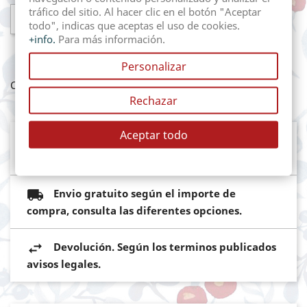
tráfico del sitio. Al hacer clic en el botón "Aceptar

AÑADIR AL CARRITO
todo", indicas que aceptas el uso de cookies.
+info.
Para más información.
Personalizar
Compartir
Rechazar
Aceptar todo
Mediante pasarela de pago segura del
Banco Sabadell
Envio gratuito según el importe de
compra, consulta las diferentes opciones.
Devolución. Según los terminos publicados
avisos legales.