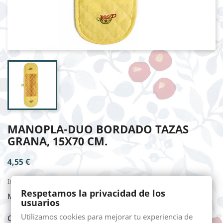
MANOPLA-DUO BORDADO TAZAS
GRANA, 15X70 CM.
4,55 €
Impuestos incluidos
Respetamos la privacidad de los
MANOPLA-DUO BORDADO TAZAS GRANA, 15X70 cm.
usuarios
Utilizamos cookies para mejorar tu experiencia de
Cantidad