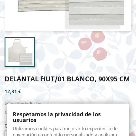
DELANTAL `HUT/01 BLANCO, 90X95 CM
12,31 €
Impuestos incluidos
DELANTAL `HUT/01 BLANCO, 90X95 cm
Respetamos la privacidad de los
usuarios
Cantidad
Utilizamos cookies para mejorar tu experiencia de
navegación o contenido personalizado y analizar el