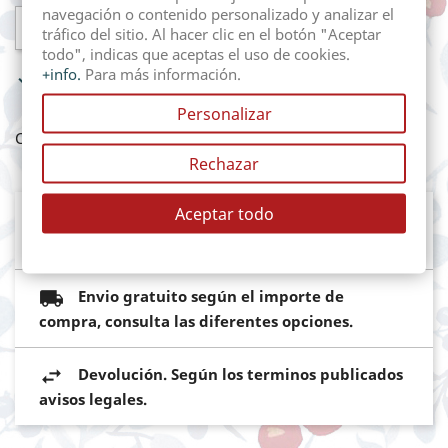
navegación o contenido personalizado y analizar el

AÑADIR AL CARRITO
tráfico del sitio. Al hacer clic en el botón "Aceptar
todo", indicas que aceptas el uso de cookies.
+info.
Para más información.

In Stock
Personalizar
Compartir
Rechazar
Aceptar todo
Mediante pasarela de pago segura del
Banco Sabadell
Envio gratuito según el importe de
compra, consulta las diferentes opciones.
Devolución. Según los terminos publicados
avisos legales.