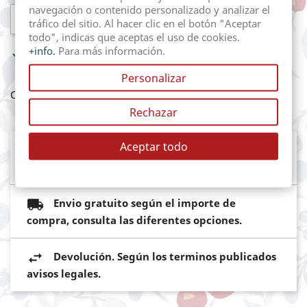
navegación o contenido personalizado y analizar el

AÑADIR AL CARRITO
tráfico del sitio. Al hacer clic en el botón "Aceptar
todo", indicas que aceptas el uso de cookies.
+info.
Para más información.

In Stock
Personalizar
Compartir
Rechazar
Aceptar todo
Mediante pasarela de pago segura del
Banco Sabadell
Envio gratuito según el importe de
compra, consulta las diferentes opciones.
Devolución. Según los terminos publicados
avisos legales.