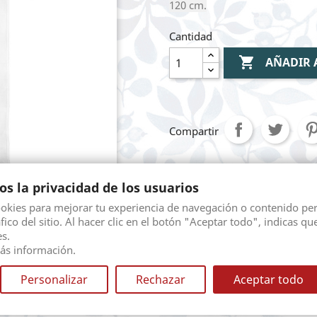
120 cm.
Cantidad

AÑADIR 
Compartir
s la privacidad de los usuarios
Mediante pasarela 
ookies para mejorar tu experiencia de navegación o contenido pe
áfico del sitio. Al hacer clic en el botón "Aceptar todo", indicas qu
Envio gratuito seg
s.
diferentes opciones.
ás información.
Personalizar
Rechazar
Aceptar todo
Devolución. Según l