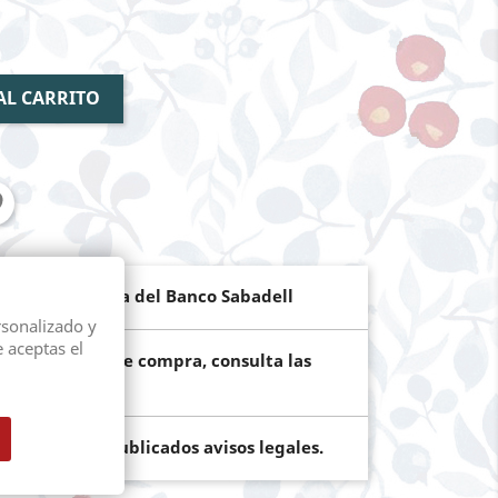
AL CARRITO
de pago segura del Banco Sabadell
rsonalizado y
e aceptas el
ún el importe de compra, consulta las
os terminos publicados avisos legales.