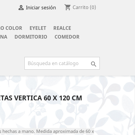
shopping_cart

Carrito
(0)
Iniciar sesión
LO COLOR
EYELET
REALCE
INA
DORMITORIO
COMEDOR

TAS VERTICA 60 X 120 CM
cas hechas a mano. Medida aproximada de 60 x